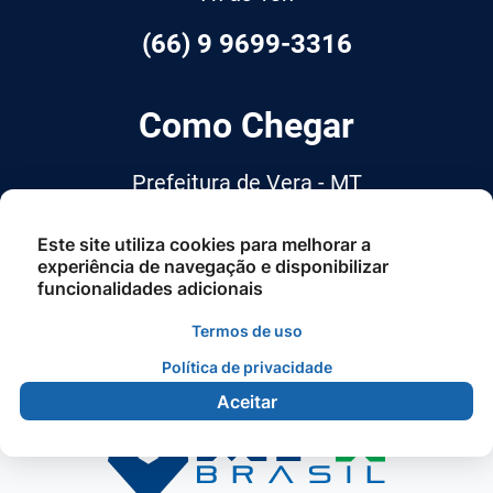
(66) 9 9699-3316
Como Chegar
Prefeitura de Vera - MT
Avenida Otawa, n° 1651 - Centro -
Este site utiliza cookies para melhorar a
Cep: 78.880-000
experiência de navegação e disponibilizar
funcionalidades adicionais
Termos de uso
Política de privacidade
Aceitar