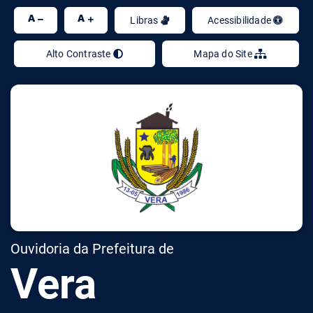
Ir
A
A
Libras
Acessibilidade
Alto Contraste
Mapa do Site
Ouvidoria da Prefeitura de
Vera