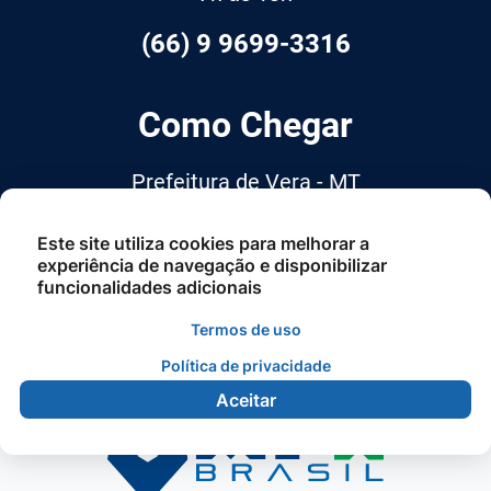
(66) 9 9699-3316
Como Chegar
Prefeitura de Vera - MT
Avenida Otawa, n° 1651 - Centro -
Este site utiliza cookies para melhorar a
Cep: 78.880-000
experiência de navegação e disponibilizar
funcionalidades adicionais
Termos de uso
Política de privacidade
Aceitar